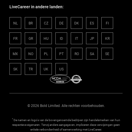
LiveCareer in andere landen:
NL
BR
CZ
DE
DK
ES
FI
FR
GR
HU
ID
IT
JP
KR
MX
NO
PL
PT
RO
SA
SE
SK
TR
UK
US
© 2026 Bold Limited. Alle rechten voorbehouden.
*
De namen en logo's van de bovengenoemde bedrijven zijn handelsmerken van hun
respectieve eigenaren. Tenzij anders aangegeven, impliceren deze verwijzingen geen
enkele verbondenheid of samenwerking met LiveCareer.