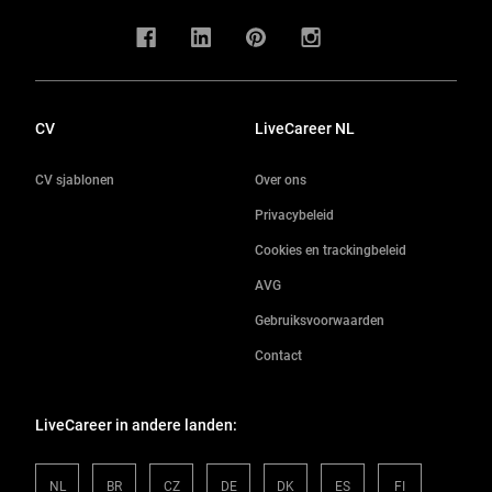
CV
LiveCareer NL
CV sjablonen
Over ons
Privacybeleid
Cookies en trackingbeleid
AVG
Gebruiksvoorwaarden
Contact
LiveCareer in andere landen:
NL
BR
CZ
DE
DK
ES
FI