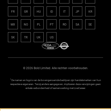
FR
GR
HU
ID
IT
JP
KR
MX
NO
PL
PT
RO
SA
SE
SK
TR
UK
US
© 2026 Bold Limited. Alle rechten voorbehouden.
*
De namen en logo's van de bovengenoemde bedrijven zijn handelsmerken van hun
respectieve eigenaren. Tenzij anders aangegeven, impliceren deze verwijzingen geen
enkele verbondenheid of samenwerking met LiveCareer.