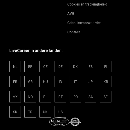
Cookies en trackingbeleid
AVG
Gebruiksvoorwaarden
Contact
LiveCareer in andere landen:
NL
BR
CZ
DE
DK
ES
FI
FR
GR
HU
ID
IT
JP
KR
MX
NO
PL
PT
RO
SA
SE
SK
TR
UK
US