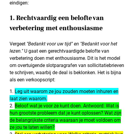
eindigen:
1. Rechtvaardig een belofte van
verbetering met enthousiasme
Vergeet
"Bedankt voor uw tijd" en "Bedankt voor het
lezen."
U gaat een gerechtvaardigde belofte van
verbetering doen met enthousiasme. Dit is het model
om overtuigende slotparagrafen van sollicitatiebrieven
te schrijven, waarbij de deal is beklonken. Het is bijna
als een verkoopscript:
Leg uit waarom ze jou zouden moeten inhuren en
laat zien waarom.
Beloof wat je voor ze kunt doen. Antwoord: Wat is
hun grootste probleem dat je kunt oplossen? Wat zijn
de belangrijkste criteria waaraan je moet voldoen om
ze jou te laten willen?