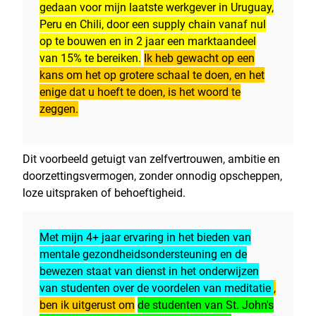
gedaan voor mijn laatste werkgever in Uruguay,
Peru en Chili, door een supply chain vanaf nul
op te bouwen en in 2 jaar een marktaandeel
van 15% te bereiken.
Ik heb gewacht op een
kans om het op grotere schaal te doen, en het
enige dat u hoeft te doen, is het woord te
zeggen.
Dit voorbeeld getuigt van zelfvertrouwen, ambitie en
doorzettingsvermogen, zonder onnodig opscheppen,
loze uitspraken of behoeftigheid.
Met mijn 4+ jaar ervaring in het bieden van
mentale gezondheidsondersteuning en de
bewezen staat van dienst in het onderwijzen
van studenten over de voordelen van meditatie
,
ben ik uitgerust om
de studenten van St. John's