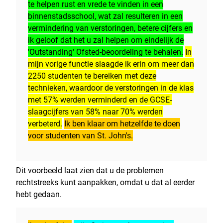
te helpen rust en vrede te vinden in een
binnenstadsschool, wat zal resulteren in een
vermindering van verstoringen, betere cijfers en
ik geloof dat het u zal helpen om eindelijk de
'Outstanding' Ofsted-beoordeling te behalen.
In
mijn vorige functie slaagde ik erin om meer dan
2250 studenten te bereiken met deze
technieken, waardoor de verstoringen in de klas
met 57% werden verminderd en de GCSE-
slaagcijfers van 58% naar 70% werden
verbeterd.
Ik ben klaar om hetzelfde te doen
voor studenten van St. John's.
Dit voorbeeld laat zien dat u de problemen
rechtstreeks kunt aanpakken, omdat u dat al eerder
hebt gedaan.