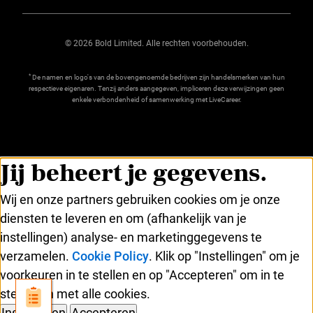
© 2026 Bold Limited. Alle rechten voorbehouden.
*
De namen en logo's van de bovengenoemde bedrijven zijn handelsmerken van hun
respectieve eigenaren. Tenzij anders aangegeven, impliceren deze verwijzingen geen
enkele verbondenheid of samenwerking met LiveCareer.
Jij beheert je gegevens.
Wij en onze partners gebruiken cookies om je onze
diensten te leveren en om (afhankelijk van je
instellingen) analyse- en marketinggegevens te
verzamelen.
Cookie Policy
. Klik op "Instellingen" om je
voorkeuren in te stellen en op "Accepteren" om in te
stemmen met alle cookies.
Instellingen
Accepteren