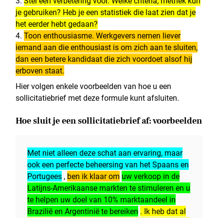
Stel een verbetering voor. Welke criteria, metriek kun
je gebruiken? Heb je een statistiek die laat zien dat je
het eerder hebt gedaan?
Toon enthousiasme. Werkgevers nemen liever
iemand aan die enthousiast is om zich aan te sluiten,
dan een betere kandidaat die zich voordoet alsof hij
erboven staat.
Hier volgen enkele voorbeelden van hoe u een
sollicitatiebrief met deze formule kunt afsluiten.
Hoe sluit je een sollicitatiebrief af: voorbeelden
Met niet alleen deze schat aan ervaring, maar
ook een perfecte beheersing van het Spaans en
Portugees
,
ben ik klaar om
uw verkoop in de
Latijns-Amerikaanse markten te stimuleren en u
te helpen uw doel van 10% marktaandeel in
Brazilië en Argentinië te bereiken
. Ik heb dat al