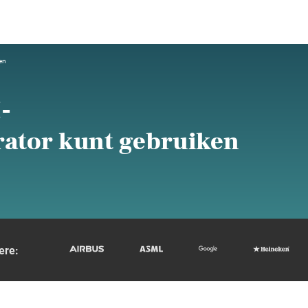
ken
-
erator kunt gebruiken
ere: