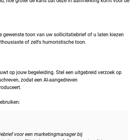
md, hoe groter de kans dat deze in aanmerking komt voor de
ewenste toon van uw sollicitatiebrief of u laten kiezen
nthousiaste of zelfs humoristische toon.
ouwt op jouw begeleiding. Stel een uitgebreid verzoek op
geschreven, zodat een AI-aangedreven
roduceert.
gebruiken:
iebrief voor een marketingmanager bij