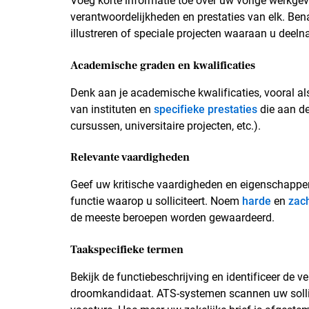
Voeg korte informatie toe over uw vorige werkgeve
verantwoordelijkheden en prestaties van elk. Bena
illustreren of speciale projecten waaraan u deeln
Academische graden en kwalificaties
Denk aan je academische kwalificaties, vooral al
van instituten en
specifieke prestaties
die aan de
cursussen, universitaire projecten, etc.).
Relevante vaardigheden
Geef uw kritische vaardigheden en eigenschappen,
functie waarop u solliciteert. Noem
harde
en
zac
de meeste beroepen worden gewaardeerd.
Taakspecifieke termen
Bekijk de functiebeschrijving en identificeer de 
droomkandidaat. ATS-systemen scannen uw sollicit