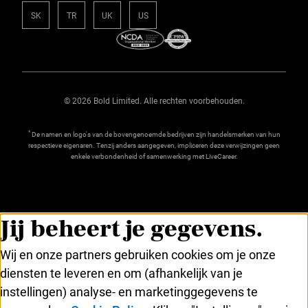
SK
TR
UK
US
© 2026 Bold Limited. Alle rechten voorbehouden.
*
De namen en logo's van de bovengenoemde bedrijven zijn handelsmerken van hun
respectieve eigenaren. Tenzij anders aangegeven, impliceren deze verwijzingen geen
enkele verbondenheid of samenwerking met LiveCareer.
Jij beheert je gegevens.
Wij en onze partners gebruiken cookies om je onze
diensten te leveren en om (afhankelijk van je
instellingen) analyse- en marketinggegevens te