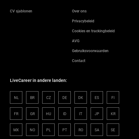
CV sjablonen
Over ons
Privacybeleid
Cookies en trackingbeleid
AVG
Gebruiksvoorwaarden
Contact
LiveCareer in andere landen:
NL
BR
CZ
DE
DK
ES
FI
FR
GR
HU
ID
IT
JP
KR
MX
NO
PL
PT
RO
SA
SE