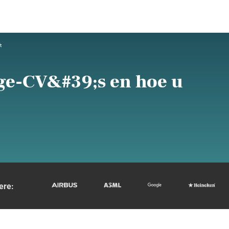
t
ge-CV&#39;s en hoe u
ere: