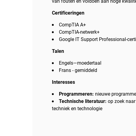
van fouten en voldoen aan hoge kwalit
Certificeringen
CompTIA A+
CompTIA-netwerk+
Google IT Support Professional-certi
Talen
Engels—moedertaal
Frans - gemiddeld
Interesses
Programmeren:
nieuwe programmee
Technische literatuur:
op zoek naar 
techniek en technologie