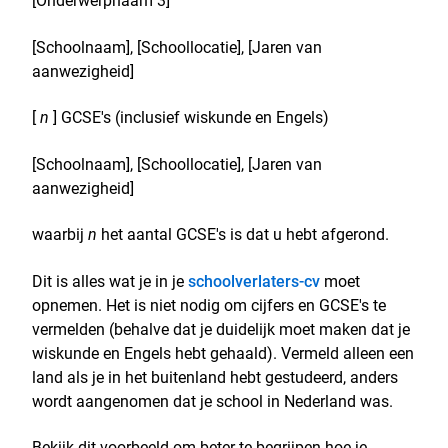
[Onderwerpnaam 3]
[Schoolnaam], [Schoollocatie], [Jaren van
aanwezigheid]
[
n
] GCSE's (inclusief wiskunde en Engels)
[Schoolnaam], [Schoollocatie], [Jaren van
aanwezigheid]
waarbij
n
het aantal GCSE's is dat u hebt afgerond.
Dit is alles wat je in je
schoolverlaters-cv
moet
opnemen. Het is niet nodig om cijfers en GCSE's te
vermelden (behalve dat je duidelijk moet maken dat je
wiskunde en Engels hebt gehaald). Vermeld alleen een
land als je in het buitenland hebt gestudeerd, anders
wordt aangenomen dat je school in Nederland was.
Bekijk dit voorbeeld om beter te begrijpen hoe je