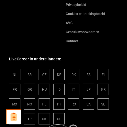
Privacybeleid
Cookies en trackingbeleid
AVG
Gebruiksvoorwaarden
Contact
LiveCareer in andere landen:
NL
BR
CZ
DE
DK
ES
FI
FR
GR
HU
ID
IT
JP
KR
MX
NO
PL
PT
RO
SA
SE
SK
TR
UK
US