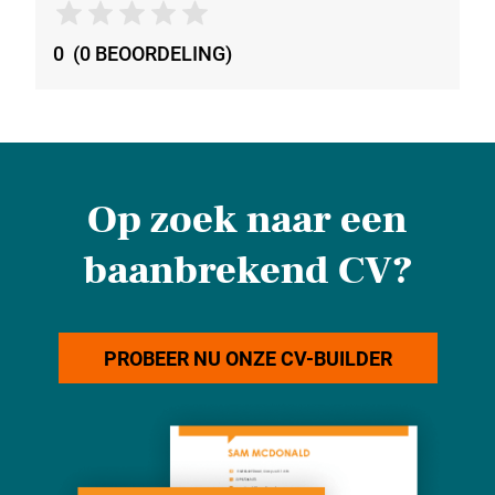
0
(
0
BEOORDELING
)
Op zoek naar een
baanbrekend CV?
PROBEER NU ONZE CV-BUILDER