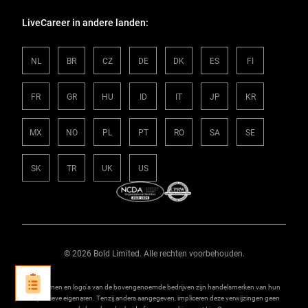
LiveCareer in andere landen:
NL
BR
CZ
DE
DK
ES
FI
FR
GR
HU
ID
IT
JP
KR
MX
NO
PL
PT
RO
SA
SE
SK
TR
UK
US
© 2026 Bold Limited. Alle rechten voorbehouden.
*
De namen en logo's van de bovengenoemde bedrijven zijn handelsmerken van hun
respectieve eigenaren. Tenzij anders aangegeven, impliceren deze verwijzingen geen