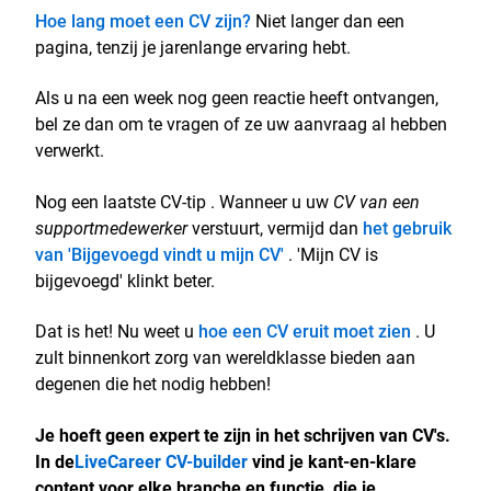
Hoe lang moet een CV zijn?
Niet langer dan een
pagina, tenzij je jarenlange ervaring hebt.
Als u na een week nog geen reactie heeft ontvangen,
bel ze dan om te vragen of ze uw aanvraag al hebben
verwerkt.
Nog een laatste CV-tip . Wanneer u uw
CV van een
supportmedewerker
verstuurt, vermijd dan
het gebruik
van 'Bijgevoegd vindt u mijn CV'
. 'Mijn CV is
bijgevoegd' klinkt beter.
Dat is het! Nu weet u
hoe een CV eruit moet zien
. U
zult binnenkort zorg van wereldklasse bieden aan
degenen die het nodig hebben!
Je hoeft geen expert te zijn in het schrijven van CV's.
In de
LiveCareer CV-builder
vind je kant-en-klare
content voor elke branche en functie, die je