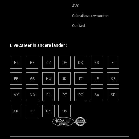
AVG
Gebruiksvoorwaarden
Contact
LiveCareer in andere landen:
NL
BR
CZ
DE
DK
ES
FI
FR
GR
HU
ID
IT
JP
KR
MX
NO
PL
PT
RO
SA
SE
SK
TR
UK
US