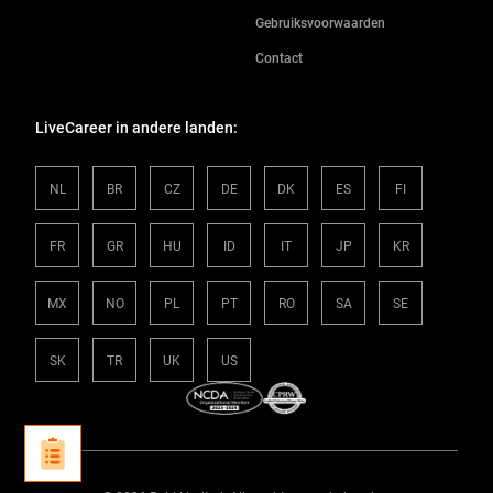
Gebruiksvoorwaarden
Contact
LiveCareer in andere landen:
NL
BR
CZ
DE
DK
ES
FI
FR
GR
HU
ID
IT
JP
KR
MX
NO
PL
PT
RO
SA
SE
SK
TR
UK
US