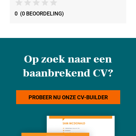
0
(
0
BEOORDELING
)
Op zoek naar een
baanbrekend CV?
PROBEER NU ONZE CV-BUILDER