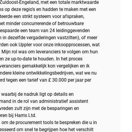
 Zuidoost-Engeland, met een totale marktwaarde
ns op deze regio's en hadden te maken met een
eerde een strikt systeem voor afspraken,
et minder concurrerende of betrouwbare
bespaarde een team van 24 leidinggevenden
 in dezelfde vergaderingen vastzitten), of meer
rden ook Uppler voor onze inkoopprocessen, wat
 Mijn rol was om leveranciers te volgen om hun
n ze up-to-date te houden. In het proces
eranciers gemakkelijk kon vergelijken en ik
andere kleine ontwikkelingsbedrijven, wat we nu
d tegen een tarief van £ 30.000 per jaar per
 waarbij de nadruk ligt op details en
mand in de rol van administratief assistent
evreden zult zijn met de besparingen en
ren bij Harris Ltd.
om de procurement tools te bespreken die u in
esseerd om snel te begrijpen hoe het verschilt