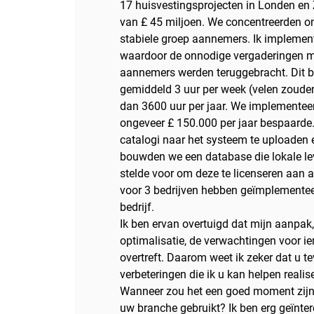
17 huisvestingsprojecten in Londen en
van £ 45 miljoen. We concentreerden o
stabiele groep aannemers. Ik implement
waardoor de onnodige vergaderingen m
aannemers werden teruggebracht. Dit 
gemiddeld 3 uur per week (velen zouden
dan 3600 uur per jaar. We implementee
ongeveer £ 150.000 per jaar bespaarde.
catalogi naar het systeem te uploaden e
bouwden we een database die lokale lev
stelde voor om deze te licenseren aan 
voor 3 bedrijven hebben geïmplementeer
bedrijf.
Ik ben ervan overtuigd dat mijn aanpak,
optimalisatie, de verwachtingen voor ie
overtreft. Daarom weet ik zeker dat u t
verbeteringen die ik u kan helpen realise
Wanneer zou het een goed moment zijn 
uw branche gebruikt? Ik ben erg geïnter