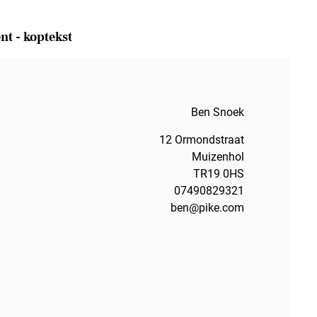
ent - koptekst
Ben Snoek
12 Ormondstraat
Muizenhol
TR19 0HS
07490829321
ben@pike.com