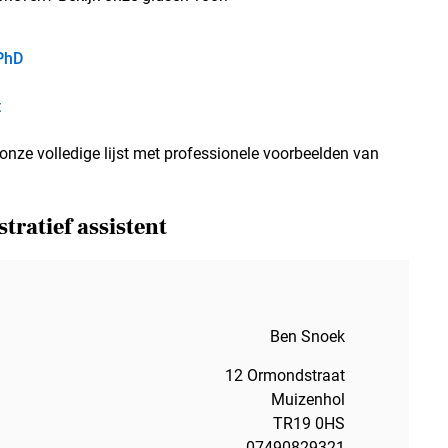
 PhD
t
nze volledige lijst met professionele voorbeelden van
tratief assistent
Ben Snoek
12 Ormondstraat
Muizenhol
TR19 0HS
07490829321