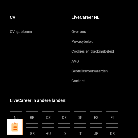
CV
LiveCareer NL
CV sjablonen
Over ons
Privacybeleid
Cookies en trackingbeleid
AVG
Gebruiksvoorwaarden
Contact
LiveCareer in andere landen:
NL
BR
CZ
DE
DK
ES
FI
FR
GR
HU
ID
IT
JP
KR