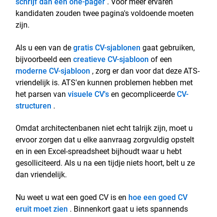
schrijf dan een one-pager
. Voor meer ervaren
kandidaten zouden twee pagina's voldoende moeten
zijn.
Als u een van de
gratis CV-sjablonen
gaat gebruiken,
bijvoorbeeld een
creatieve CV-sjabloon
of een
moderne CV-sjabloon
, zorg er dan voor dat deze ATS-
vriendelijk is. ATS'en kunnen problemen hebben met
het parsen van
visuele CV's
en gecompliceerde
CV-
structuren
.
Omdat architectenbanen niet echt talrijk zijn, moet u
ervoor zorgen dat u elke aanvraag zorgvuldig opstelt
en in een Excel-spreadsheet bijhoudt waar u hebt
gesolliciteerd. Als u na een tijdje niets hoort, belt u ze
dan vriendelijk.
Nu weet u wat een goed CV is en
hoe een goed CV
eruit moet zien
. Binnenkort gaat u iets spannends